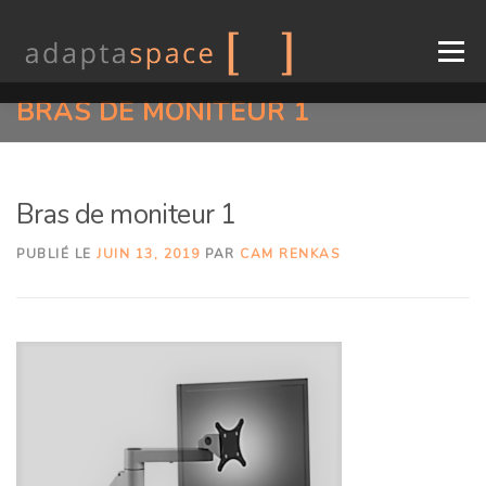
Aller
au
Menu
contenu
BRAS DE MONITEUR 1
ENTREPRISE
CONSOLES
CONCEPTION
Bras de moniteur 1
LES INDUSTRIES
SOUTIEN
CONTACT
EN
PUBLIÉ LE
JUIN 13, 2019
PAR
CAM RENKAS
FR